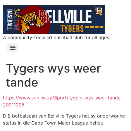
A community-focused baseball club for all ages
Tygers wys weer
tande
https://www.son.co.za/Sport/tygers-wys-weer-tande-
20211206
DIE bofbalspan van Bellville Tygers het sy onoorwonne
status in die Cape Town Major League behou.