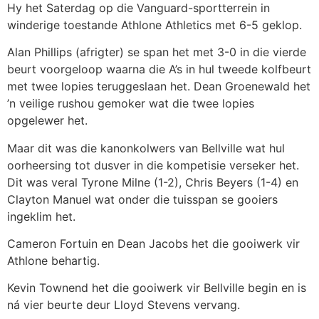
Hy het Saterdag op die Vanguard-sportterrein in
winderige toestande Athlone Athletics met 6-5 geklop.
Alan Phillips (afrigter) se span het met 3-0 in die vierde
beurt voorgeloop waarna die A’s in hul tweede kolfbeurt
met twee lopies teruggeslaan het. Dean Groenewald het
’n veilige rushou gemoker wat die twee lopies
opgelewer het.
Maar dit was die kanonkolwers van Bellville wat hul
oorheersing tot dusver in die kompetisie verseker het.
Dit was veral Tyrone Milne (1-2), Chris Beyers (1-4) en
Clayton Manuel wat onder die tuisspan se gooiers
ingeklim het.
Cameron Fortuin en Dean Jacobs het die gooiwerk vir
Athlone behartig.
Kevin Townend het die gooiwerk vir Bellville begin en is
ná vier beurte deur Lloyd Stevens vervang.